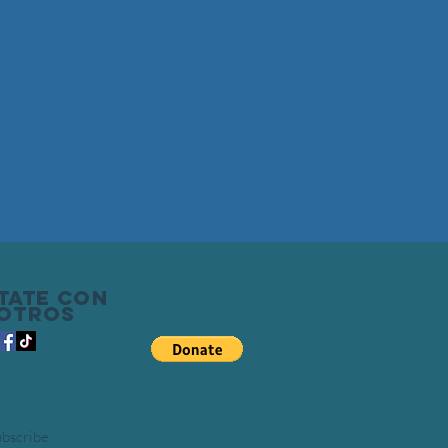
tate con
otros
bscribe