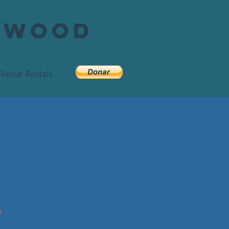
ckwood
Venue Rentals
l