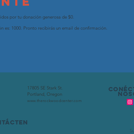
nte
dos por tu donación generosa de $0.
 es: 1000. Pronto recibirás un email de confirmación.
17805 SE Stark St.
Conéc
nos
Portland, Oregon
www.therockwoodcenter.com
ntácten
Su