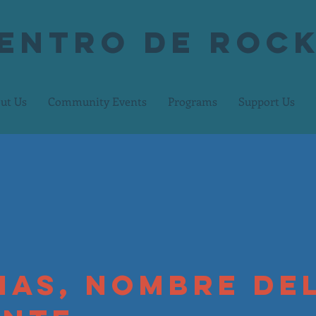
centro de Ro
ut Us
Community Events
Programs
Support Us
ias, Nombre de