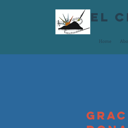
El 
Home
Abo
Grac