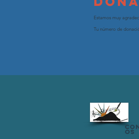
dona
Estamos muy agradeci
Tu número de donación
Co
os