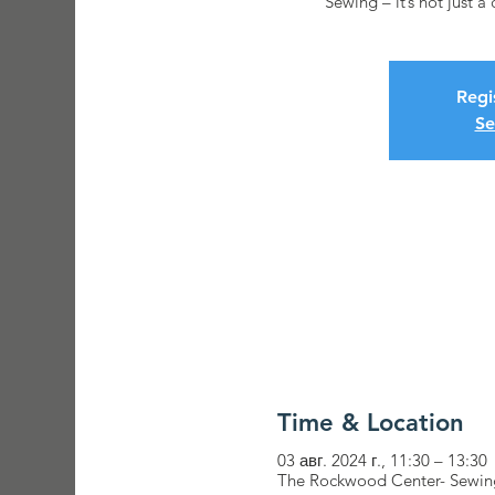
“Sewing – it’s not just a 
Regi
Se
Time & Location
03 авг. 2024 г., 11:30 – 13:30
The Rockwood Center- Sewing 