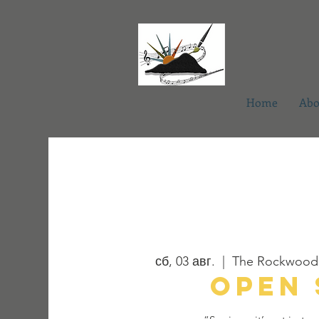
Home
Abo
сб, 03 авг.
  |  
The Rockwood 
Open