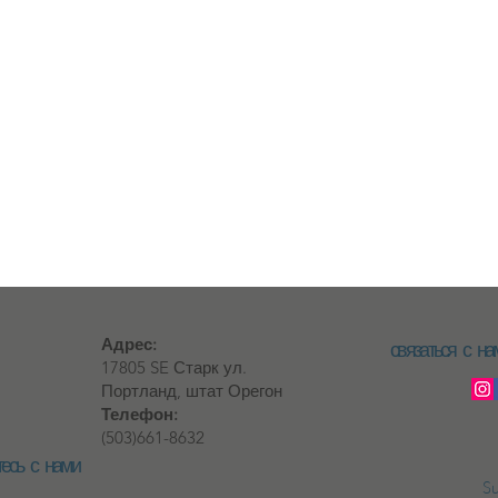
Адрес:
связаться с на
17805 SE Старк ул.
Портланд, штат Орегон
Телефон:
(503)661-8632
есь с нами
Su