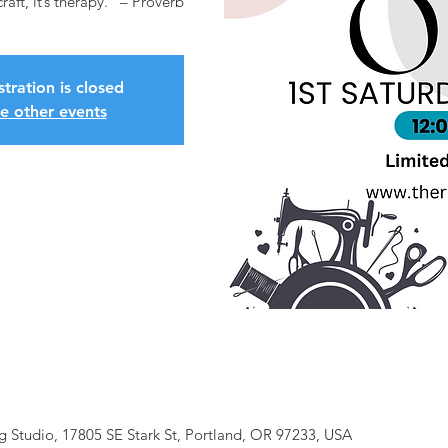
craft, it’s therapy.” – Proverb
stration is closed
e other events
Studio, 17805 SE Stark St, Portland, OR 97233, USA