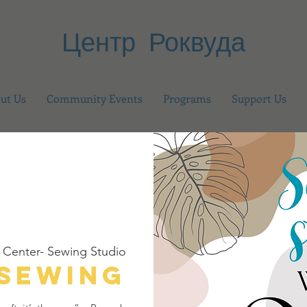
Центр Роквуда
ut Us
Community Events
Programs
Support Us
Center- Sewing Studio
 Sewing