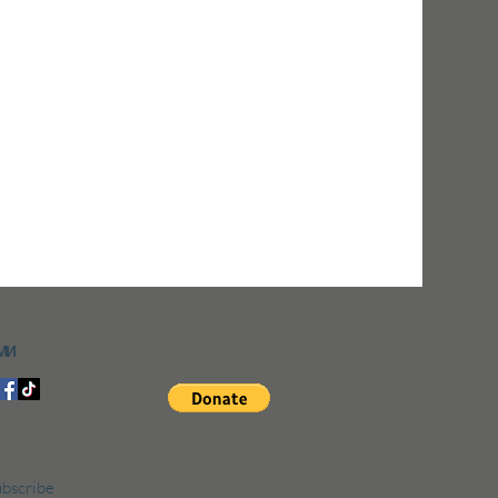
ми
bscribe