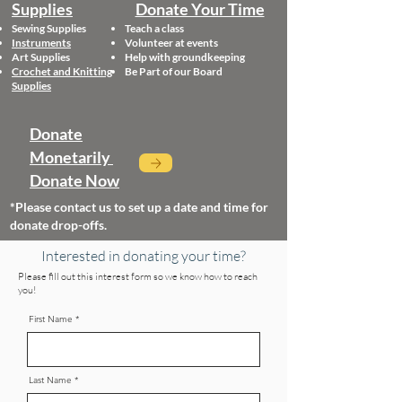
Supplies​
Donate Your Time
Sewing Supplies
Teach a class
Instruments
Volunteer at events
Art Supplies
Help with groundkeeping
Crochet and
Knitting
Be Part of our Board
Supplies
Donate
Monetarily ​
​Donate ​Now
*Please contact us to set up a date and time for
donate drop-offs.
Interested in donating your time?
Please fill out this interest form so we know how to reach
you!
First Name
Last Name