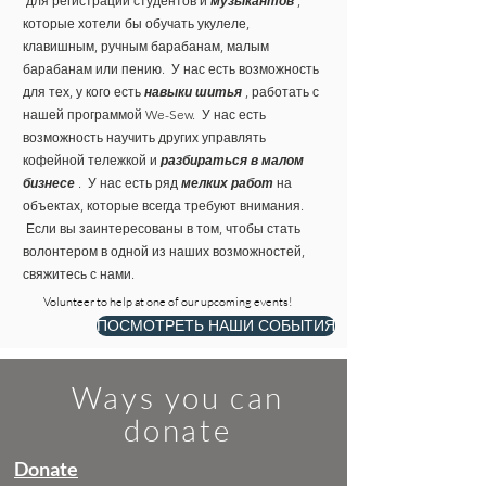
для регистрации студентов и
музыкантов
,
которые хотели бы обучать укулеле,
клавишным, ручным барабанам, малым
барабанам или пению. У нас есть возможность
для тех, у кого есть
навыки шитья
, работать с
нашей программой We-Sew. У нас есть
возможность научить других управлять
кофейной тележкой и
разбираться в малом
бизнесе
. У нас есть ряд
мелких работ
на
объектах, которые всегда требуют внимания.
Если вы заинтересованы в том, чтобы стать
волонтером в одной из наших возможностей,
свяжитесь с нами.
Volunteer to help at one of our upcoming events!
ПОСМОТРЕТЬ НАШИ СОБЫТИЯ
Ways you can
donate
Donate