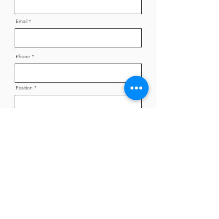
Email
Phone
Position
Communication Preference
*
Phone
Email
Both
Please leave a brief description of your volunteer
plan(s).