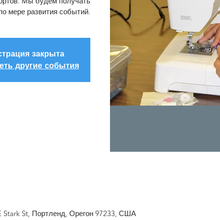
ортов. Мы будем получать
о мере развития событий.
страция закрыта
еть другие события
E Stark St, Портленд, Орегон 97233, США