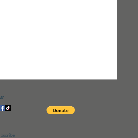
ми
bscribe