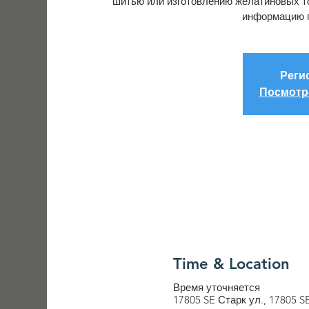
шитью или изготовлению желатиновых т
информацию п
Реги
Посмотр
Time & Location
Время уточняется
17805 SE Старк ул., 17805 S