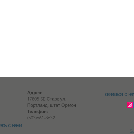
Адрес:
связаться с на
17805 SE Старк ул.
Портланд, штат Орегон
Телефон:
(503)661-8632
есь с нами
Su