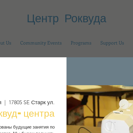
Центр Роквуда
ut Us
Community Events
Programs
Support Us
я
  |  
17805 SE Старк ул.
квуд-центра
рованы будущие занятия по