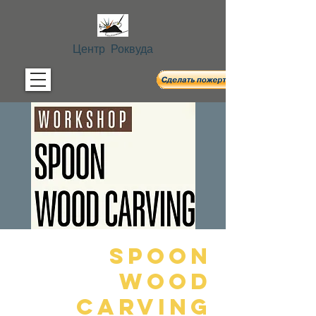
Центр Роквуда
Spoon
Wood
Carving