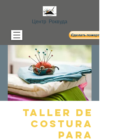
Центр Роквуда
Taller de
Costura
Para